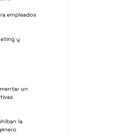
ra empleados 
eting y 
fomentar un 
tivas 
ohíban la 
género 