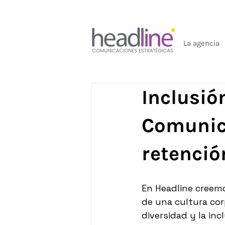
La agencia
Inclusió
Comunica
retenció
En Headline creem
de una cultura cor
diversidad y la in