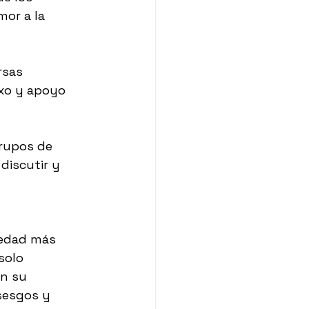
or a la 
rsas 
xo y apoyo 
rupos de 
discutir y 
iedad más 
solo 
n su 
sesgos y 