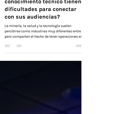
organizaciones con gran
conocimiento técnico tienen
dificultades para conectar
con sus audiencias?
La minería, la salud y la tecnología suelen
percibirse como industrias muy diferentes entre sí,
pero comparten el hecho de tener operaciones en
temas altamente especializados que impactan
directamente la vida de las personas y
comunidades. Un nuevo tratamiento médico, un
proyecto minero, una plataforma tecnológica o
una innovación industrial pueden tener profundas
implicancias para pacientes, comunidades,
clientes, autoridades o inversionistas. Sin
embargo, con frecuencia esa