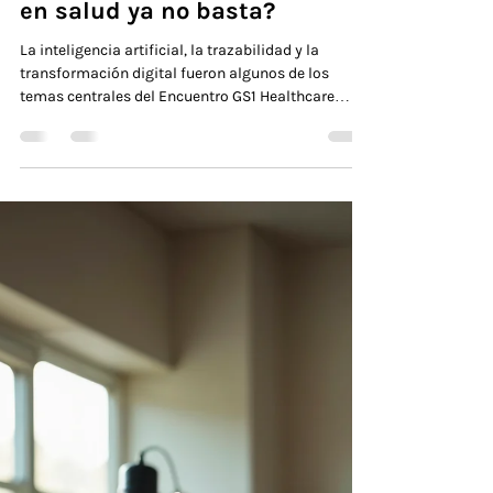
26 jun
2 min de lectura
¿Por qué generar más datos
en salud ya no basta?
La inteligencia artificial, la trazabilidad y la
transformación digital fueron algunos de los
temas centrales del Encuentro GS1 Healthcare
2026: Salud en Código. Sin embargo, más allá de
las distintas exposiciones, hubo una idea que
atravesó prácticamente toda la jornada, la
transformación del sistema sanitario ya no
depende únicamente de incorporar nuevas
tecnologías, sino de la capacidad de conectar
información, instituciones y personas. "Nunca
habíamos generado tantos dato