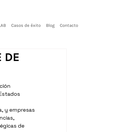
LAB
Casos de éxito
Blog
Contacto
E DE
ción 
 Estados 
a, y empresas 
cias, 
égicas de 