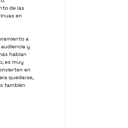
o. 
nto de las 
inuas en 
oramiento a 
audiencia y 
más habían 
o, es muy 
onvierten en 
ara quedarse, 
es también 