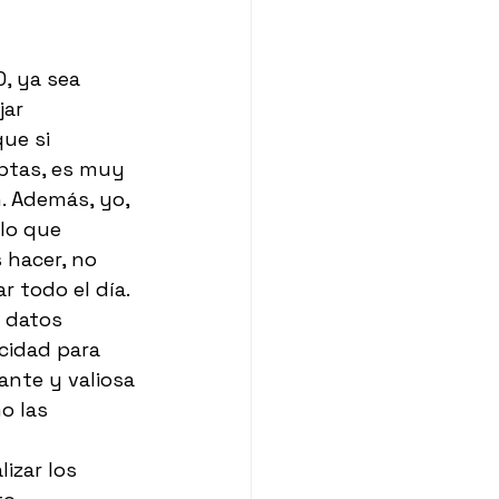
O, ya sea 
ar 
ue si 
optas, es muy 
. Además, yo, 
lo que 
hacer, no 
 todo el día. 
 datos 
cidad para 
ante y valiosa 
o las 
izar los 