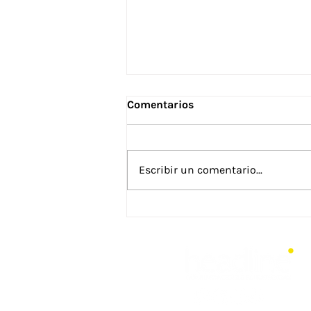
Comentarios
Escribir un comentario...
¿Por qué tantas
organizaciones con gran
conocimiento técnico
tienen dificultades para
conectar con sus
audiencias?